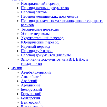
Нотариальный перевод
Перевод личных документов
Перевод сайтов
Перевод медицинских документов
Перевод рекламных материалов, новостей, пресс-
релизов
Технические переводы
Устные переводы
Художественный перевод
Юридический перевод
Научный перевод
Перевод субтитров
Перевод документов для визы
Заполнение документов на РВП, ВНЖ и
гражданство
Языки
Азербайджанский
Английский
Арабский
Армянский
Белорусский
Бирманский
Болгарский
Венгерский
Вьетнамский