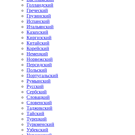
Голландский
Греческий
Грузинский
Испанский
Итальянский
Казахский
Киргизский
Китайский
Корейский
Немецкий
Норвежский
Персидский
Польский
Португальский
Румынский
Русский
Сербский
Словацкий
Словенский
Таджикский
Тайский
Турецкий
Туркменский
Узбекский