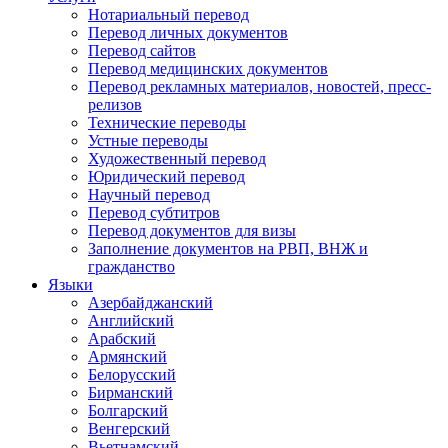
Нотариальный перевод
Перевод личных документов
Перевод сайтов
Перевод медицинских документов
Перевод рекламных материалов, новостей, пресс-
релизов
Технические переводы
Устные переводы
Художественный перевод
Юридический перевод
Научный перевод
Перевод субтитров
Перевод документов для визы
Заполнение документов на РВП, ВНЖ и
гражданство
Языки
Азербайджанский
Английский
Арабский
Армянский
Белорусский
Бирманский
Болгарский
Венгерский
Вьетнамский