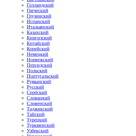
Голландский
Греческий
Грузинский
Испанский
Итальянский
Казахский
Киргизский
Китайский
Корейский
Немецкий
Норвежский
Персидский
Польский
Португальский
Румынский
Русский
Сербский
Словацкий
Словенский
Таджикский
Тайский
Турецкий
Туркменский
Узбекский