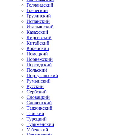
Голландский
Греческий
Грузинский
Испанский
Итальянский
Казахский
Киргизский
Китайский
Корейский
Немецкий
Норвежский
Персидский
Польский
Португальский
Румынский
Русский
Сербский
Словацкий
Словенский
Таджикский
Тайский
Турецкий
Туркменский
Узбекский