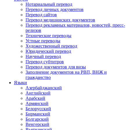
Нотариальный перевод
Перевод личных документов
Перевод сайтов
Перевод медицинских документов
Перевод рекламных материалов, новостей, пресс-
релизов
Технические переводы
Устные переводы
Художественный перевод
Юридический перевод
Научный перевод
Перевод субтитров
Перевод документов для визы
Заполнение документов на РВП, ВНЖ и
гражданство
Языки
Азербайджанский
Английский
Арабский
Армянский
Белорусский
Бирманский
Болгарский
Венгерский
Вьетнамский