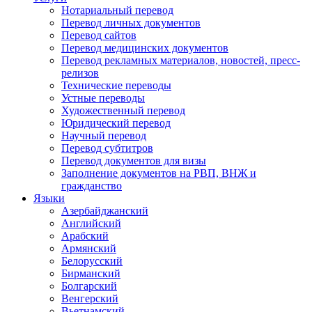
Нотариальный перевод
Перевод личных документов
Перевод сайтов
Перевод медицинских документов
Перевод рекламных материалов, новостей, пресс-
релизов
Технические переводы
Устные переводы
Художественный перевод
Юридический перевод
Научный перевод
Перевод субтитров
Перевод документов для визы
Заполнение документов на РВП, ВНЖ и
гражданство
Языки
Азербайджанский
Английский
Арабский
Армянский
Белорусский
Бирманский
Болгарский
Венгерский
Вьетнамский