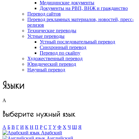
Медицинские документы
Документы на РВП, ВНЖ и гражданство
Перевод сайтов
Перевод рекламных материалов, новостей, пресс-
релизов
Технические переводы
Устные переводы
Устный последовательный перевод
Синхронный перевод
Перевод по скайпу
Художественный перевод
Юридический перевод
Научный перевод
Языки
А
Выберите нужный язык
А
Б
В
Г
И
К
Н
П
Р
С
Т
У
Ф
Х
Ч
Ш
Я
Арабский
Английский