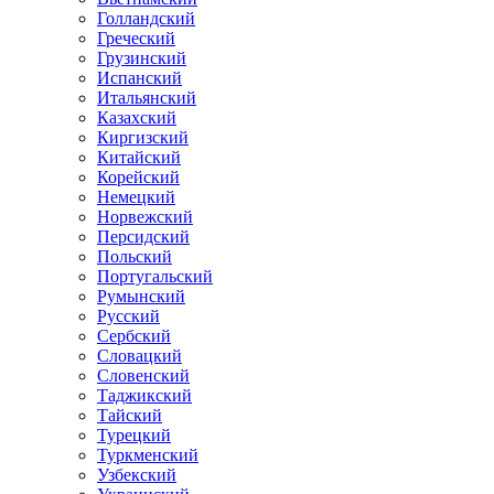
Голландский
Греческий
Грузинский
Испанский
Итальянский
Казахский
Киргизский
Китайский
Корейский
Немецкий
Норвежский
Персидский
Польский
Португальский
Румынский
Русский
Сербский
Словацкий
Словенский
Таджикский
Тайский
Турецкий
Туркменский
Узбекский